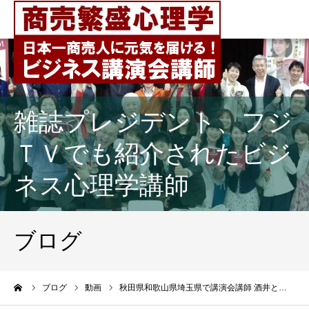
雑誌プレジデント、フジ
ＴＶでも紹介されたビジ
ネス心理学講師
ブログ
ーム
ブログ
動画
秋田県和歌山県埼玉県で講演会講師 酒井と…