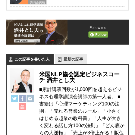
講演会実績
Follow me!
この記事を書いた人
最新の記事
米国NLP協会認定ビジネスコー
チ 酒井とし夫
■累計講演回数が1,000回を超えるビジ
ネス心理学講演会講師の第一人者。 ■
書籍は「心理マーケティング100の法
則」「売れる営業のルール」「小さく
はじめる起業の教科書」「人生が大き
く変わる話し方100の法則」「どん底か
らの大逆転」「売上が3倍上がる！販促