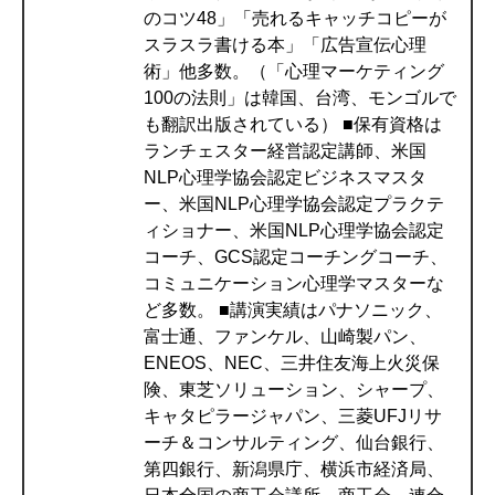
のコツ48」「売れるキャッチコピーが
スラスラ書ける本」「広告宣伝心理
術」他多数。（「心理マーケティング
100の法則」は韓国、台湾、モンゴルで
も翻訳出版されている） ■保有資格は
ランチェスター経営認定講師、米国
NLP心理学協会認定ビジネスマスタ
ー、米国NLP心理学協会認定プラクテ
ィショナー、米国NLP心理学協会認定
コーチ、GCS認定コーチングコーチ、
コミュニケーション心理学マスターな
ど多数。 ■講演実績はパナソニック、
富士通、ファンケル、山崎製パン、
ENEOS、NEC、三井住友海上火災保
険、東芝ソリューション、シャープ、
キャタピラージャパン、三菱UFJリサ
ーチ＆コンサルティング、仙台銀行、
第四銀行、新潟県庁、横浜市経済局、