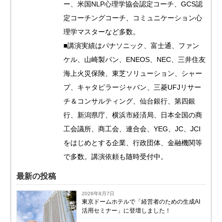
ー、米国NLP心理学協会認定コーチ、GCS認
定コーチングコーチ、コミュニケーション心
理学マスターなど多数。
■講演実績はパナソニック、富士通、ファン
ケル、山崎製パン、ENEOS、NEC、三井住友
海上火災保険、東芝ソリューション、シャー
プ、キャタピラージャパン、三菱UFJリサー
チ＆コンサルティング、仙台銀行、第四銀
行、新潟県庁、横浜市経済局、日本全国の商
工会議所、商工会、連合会、YEG、JC、JCI
をはじめとする企業、行政団体、金融機関等
で多数。講演依頼も随時受付中。
最新の投稿
2026年8月7日
東京ドームホテルで「経営者のための生成AI
活用セミナー」に登壇しました！