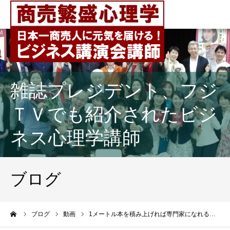
雑誌プレジデント、フジ
ＴＶでも紹介されたビジ
ネス心理学講師
ブログ
ーム
ブログ
動画
1メートル本を積み上げれば専門家になれる…