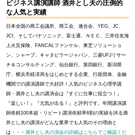
ビジネス講演講師 酒井とし夫
の圧倒的
な人気と実績
日本全国の商工会議所、商工会、連合会、YEG、JC、
JCI、そしてパナソニック、富士通、ＮＥＣ、三井住友海
上火災保険、FANCALファンケル、東芝ソリューショ
ン、シャープ、キャタピラージャパン、三菱UFJリサー
チ＆コンサルティング、仙台銀行、第四銀行、新潟県
庁、横浜市経済局をはじめとする企業、行政団体、金融
機関での講演講師で大好評！人気のビジネス心理学講
師・酒井とし夫の講演会は『すぐに仕事に役立つ！』
『楽しい！』『元気が出る！』と評判です。年間講演講
師依頼100本超・リピート講演依頼率6割の実績を誇る酒
井とし夫の講演がどんな業界でも人気のその理由と
は・・・
酒井とし夫の演会の詳細はこちらでご確認くだ