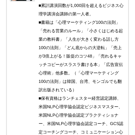
■累計講演回数が1,000回を超えるビジネス心
理学講演会講師の第一人者。
■書籍は「心理マーケティング100の法則」
「売れる営業のルール」「小さくはじめる起
業の教科書」「人生が大きく変わる話し方
100の法則」「どん底からの大逆転」「売上
が3倍上がる！販促のコツ48」「売れるキャ
ッチコピーがスラスラ書ける本」「広告宣伝
心理術」他多数。（「心理マーケティング
100の法則」は韓国、台湾、モンゴルでも翻
訳出版されている）
■保有資格はランチェスター経営認定講師、
米国NLP心理学協会認定ビジネスマスター、
米国NLP心理学協会認定プラクティショナ
ー、米国NLP心理学協会認定コーチ、GCS認
定コーチングコーチ、コミュニケーション心