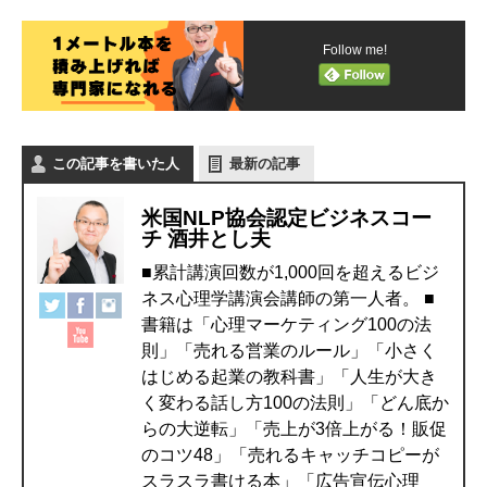
Follow me!
この記事を書いた人
最新の記事
米国NLP協会認定ビジネスコー
チ 酒井とし夫
■累計講演回数が1,000回を超えるビジ
ネス心理学講演会講師の第一人者。 ■
書籍は「心理マーケティング100の法
則」「売れる営業のルール」「小さく
はじめる起業の教科書」「人生が大き
く変わる話し方100の法則」「どん底か
らの大逆転」「売上が3倍上がる！販促
のコツ48」「売れるキャッチコピーが
スラスラ書ける本」「広告宣伝心理