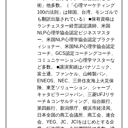
術」他多数。（「心理マーケティング
100の法則」は韓国、台湾、モンゴルで
も翻訳出版されている） ■保有資格は
ランチェスター経営認定講師、米国
NLP心理学協会認定ビジネスマスタ
ー、米国NLP心理学協会認定プラクテ
ィショナー、米国NLP心理学協会認定
コーチ、GCS認定コーチングコーチ、
コミュニケーション心理学マスターな
ど多数。 ■講演実績はパナソニック、
富士通、ファンケル、山崎製パン、
ENEOS、NEC、三井住友海上火災保
険、東芝ソリューション、シャープ、
キャタピラージャパン、三菱UFJリサ
ーチ＆コンサルティング、仙台銀行、
第四銀行、新潟県庁、横浜市経済局、
日本全国の商工会議所、商工会、連合
会、YEG、JC、JCIをはじめとする企