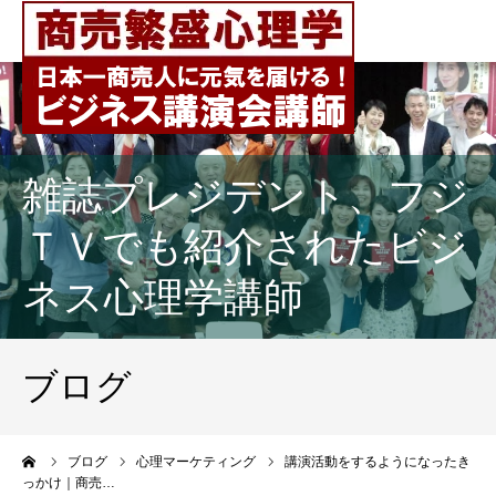
雑誌プレジデント、フジ
ＴＶでも紹介されたビジ
ネス心理学講師
ブログ
ーム
ブログ
心理マーケティング
講演活動をするようになったき
っかけ｜商売…