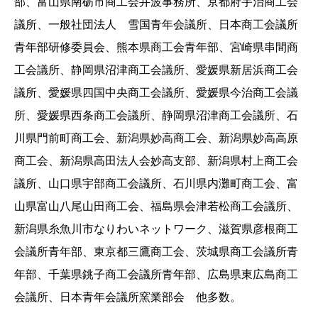
部、富山県南砺市商工会井波事務所、京都府宇治商工会
議所、一般社団法人 雪国青年会議所、日本商工会議所
青年部研修委員会、熊本県商工会青年部、宮崎県串間商
工会議所、静岡県沼津商工会議所、愛媛県新居浜商工会
議所、愛媛県四国中央商工会議所、愛媛県今治商工会議
所、愛媛県西条商工会議所、静岡県沼津商工会議所、石
川県門前町商工会、新潟県妙高商工会、新潟県妙高高原
商工会、新潟県高田法人会妙高支部、新潟県村上商工会
議所、山口県宇部商工会議所、石川県内灘町商工会、富
山県富山八尾山田商工会、福島県会津若松商工会議所、
新潟県糸魚川市なりわいネットワーク、滋賀県彦根商工
会議所青年部、東京都三鷹商工会、茨城県商工会議所青
年部、千葉県銚子商工会議所青年部、広島県東広島商工
会議所、日本青年会議所窯業部会 他多数。