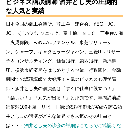
ビジネス講演講師 酒井とし夫
の圧倒的
な人気と実績
日本全国の商工会議所、商工会、連合会、YEG、JC、
JCI、そしてパナソニック、富士通、ＮＥＣ、三井住友海
上火災保険、FANCALファンケル、東芝ソリューショ
ン、シャープ、キャタピラージャパン、三菱UFJリサー
チ＆コンサルティング、仙台銀行、第四銀行、新潟県
庁、横浜市経済局をはじめとする企業、行政団体、金融
機関での講演講師で大好評！人気のビジネス心理学講
師・酒井とし夫の講演会は『すぐに仕事に役立つ！』
『楽しい！』『元気が出る！』と評判です。年間講演講
師依頼100本超・リピート講演依頼率6割の実績を誇る酒
井とし夫の講演がどんな業界でも人気のその理由と
は・・・
酒井とし夫の演会の詳細はこちらでご確認くだ