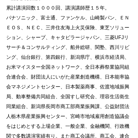
累計講演回数１０００回、講演講師歴１５年。
パナソニック、富士通、ファンケル、山崎製パン、ＥＮ
ＥＯＳ、ＮＥＣ、三井住友海上火災保険、東芝ソリュー
ション、シャープ、キャタピラージャパン、三菱UFJリ
サーチ＆コンサルティング、船井総研、関塾、西川リビ
ング、仙台銀行、第四銀行、新潟県庁、横浜市経済局、
お米マイスター全国ネットワーク、全日本葬祭業協同組
合連合会、財団法人にいがた産業創造機構、日本能率協
会マネジメントセンター、日本製薬商事、佐渡地域振興
局、動車整備共同組合、全国すし研究会、理容生活衛生
同業組合、新潟県長岡市商工部商業振興課、公益財団法
人栃木県産業振興センター、宮崎市地域雇用創造協議会
をはじめとする上場企業、一般企業、金融機関、行政機
関で多数講演実績有り。また商工会議所、商工会、連合