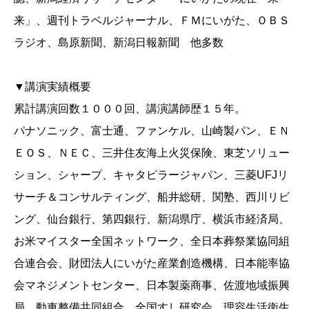
来」、週刊トラベルジャーナル、ＦＭにいがた、ＯＢＳ
ラジオ、島原新聞、新潟日報新聞 他多数
▼講演実績概要
累計講演回数１０００回、講演講師歴１５年。
パナソニック、富士通、ファンケル、山崎製パン、ＥＮ
ＥＯＳ、ＮＥＣ、三井住友海上火災保険、東芝ソリュー
ション、シャープ、キャタピラージャパン、三菱UFJリ
サーチ＆コンサルティング、船井総研、関塾、西川リビ
ング、仙台銀行、第四銀行、新潟県庁、横浜市経済局、
お米マイスター全国ネットワーク、全日本葬祭業協同組
合連合会、財団法人にいがた産業創造機構、日本能率協
会マネジメントセンター、日本製薬商事、佐渡地域振興
局、動車整備共同組合、全国すし研究会、理容生活衛生