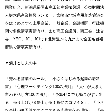
同業組合、新潟県長岡市商工部商業振興課、公益財団法
人栃木県産業振興センター、宮崎市地域雇用創造協議会
をはじめとする上場企業、一般企業、金融機関、行政機
関で多数講演実績有り。また商工会議所、商工会、連合
会、YEG、JC、JCIでも北海道から九州まで全国各都道
府県で講演実績有り。
▼酒井とし夫の本
「売れる営業のルール」「小さくはじめる起業の教科
書」「心理マーケティング100の法則」「人生が大きく
変わる話し方100の法則」「予算ゼロでも効果がすぐ出
る 売り上げが３倍上がる！販促のコツ４８」、「小さ
な会社が低予算ですぐにできる広告宣伝心理術」、「売