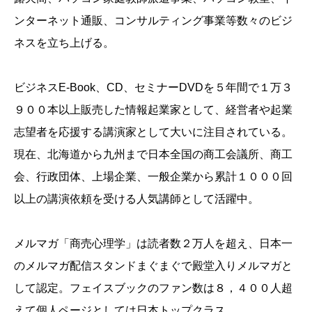
ンターネット通販、コンサルティング事業等数々のビジ
ネスを立ち上げる。
ビジネスE-Book、CD、セミナーDVDを５年間で１万３
９００本以上販売した情報起業家として、経営者や起業
志望者を応援する講演家として大いに注目されている。
現在、北海道から九州まで日本全国の商工会議所、商工
会、行政団体、上場企業、一般企業から累計１０００回
以上の講演依頼を受ける人気講師として活躍中。
メルマガ「商売心理学」は読者数２万人を超え、日本一
のメルマガ配信スタンドまぐまぐで殿堂入りメルマガと
して認定。フェイスブックのファン数は８，４００人超
えて個人ページとしては日本トップクラス。