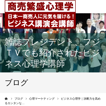
雑誌プレジデント、フジ
ＴＶでも紹介されたビジ
ネス心理学講師
ブログ
ーム
ブログ
心理マーケティング
ビジネス心理学｜決断力を高め
るカンタンな…