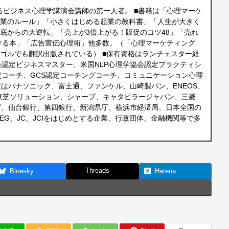
えるビジネス心理学講演会講師の第一人者。 ■書籍は「心理マーケ
営業のルール」「小さくはじめる起業の教科書」「人生が大きく
ん底からの大逆転」「売上が3倍上がる！販促のコツ48」「売れ
ける本」「広告宣伝心理術」他多数。（「心理マーケティング
ンゴルでも翻訳出版されている） ■保有資格はランチェスター経
会認定ビジネスマスター、米国NLP心理学協会認定プラクティシ
定コーチ、GCS認定コーチングコーチ、コミュニケーション心理
績はパナソニック、富士通、ファンケル、山崎製パン、ENEOS、
東芝ソリューション、シャープ、キャタピラージャパン、三菱
グ、仙台銀行、第四銀行、新潟県庁、横浜市経済局、日本全国の
EG、JC、JCIをはじめとする企業、行政団体、金融機関等で多
Threads
Bluesky
Hatena