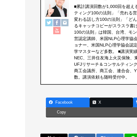
■累計講演回数が1,000回を超
ティング100の法則」「売れる
変わる話し方100の法則」「ど
るキャッチコピーがスラスラ書
100の法則」は韓国、台湾、モ
営認定講師、米国NLP心理学協
ョナー、米国NLP心理学協会認
学マスターなど多数。 ■講演実
NEC、三井住友海上火災保険、
UFJリサーチ＆コンサルティン
商工会議所、商工会、連合会、Y
数。講演依頼も随時受付中。
Facebook
X
Copy