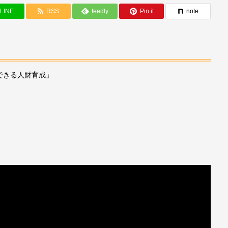
LINE
RSS
feedly
Pin it
note
できる人財育成」