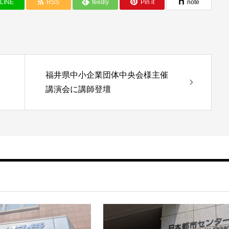
LINE
RSS
feedly
Pin it
note
福井県中小企業団体中央会様主催
講演会に講師登壇