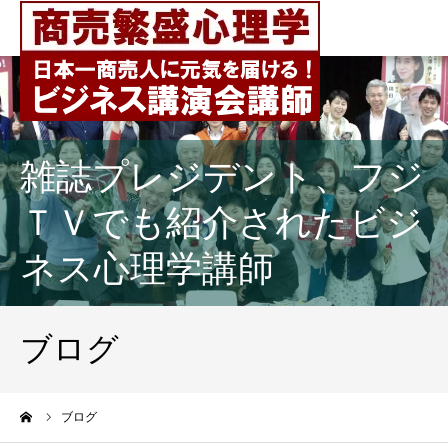
雑誌プレジデント、フジ
ＴＶでも紹介されたビジ
ネス心理学講師
ブログ
ーム
ブログ