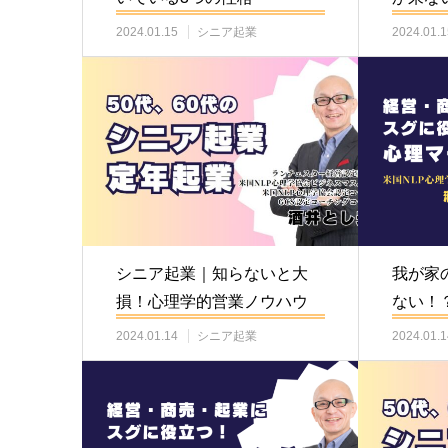
ップ講
2024.01.15
シニア起業
2024.01.1
シニア起業｜知らないと大
我が家
損！心理学的営業ノウハウ
ない！
ー講師
2024.01.14
シニア起業
2024.01.1