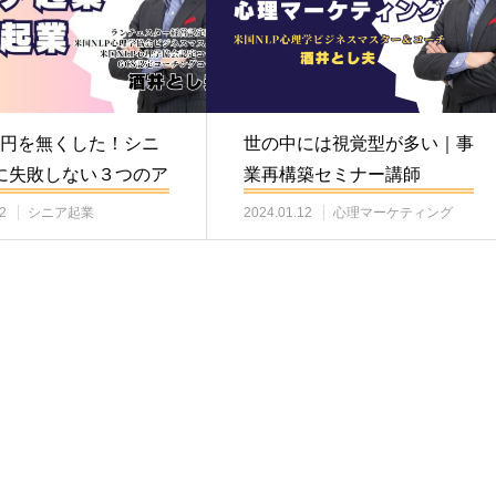
0万円を無くした！シニ
世の中には視覚型が多い｜事
に失敗しない３つのア
業再構築セミナー講師
ス
2
シニア起業
2024.01.12
心理マーケティング