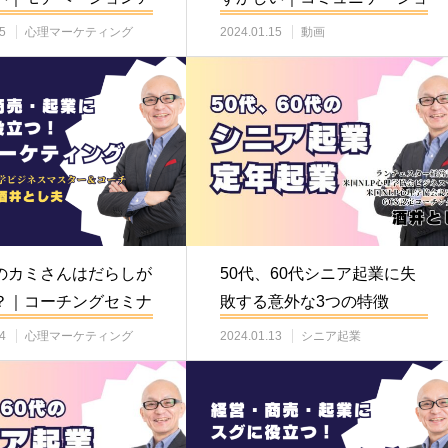
師
ン力講演会講師
5
心理マーケティング
2024.01.15
動画
のカミさんはだらしが
50代、60代シニア起業に失
？｜コーチングセミナ
敗する意外な3つの特徴
4
心理マーケティング
2024.01.13
シニア起業