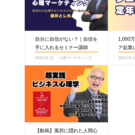
自分に自信がない？｜自信を
1,00
手に入れるセミナー講師
ア起業
ドバイ
2024.01.13
心理マーケティング
2024.01.1
【動画】風邪に隠れた人間心