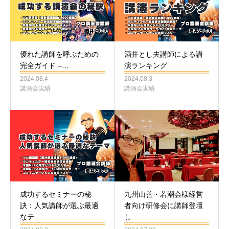
優れた講師を呼ぶための
酒井とし夫講師による講
完全ガイド –…
演ランキング
2024.08.4
2024.08.3
講演会実績
講演会実績
成功するセミナーの秘
九州山善・若潮会様経営
訣：人気講師が選ぶ最適
者向け研修会に講師登壇
なテ…
し…