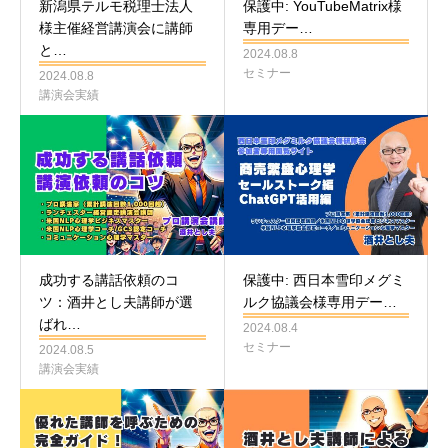
新潟県テルモ税理士法人
保護中: YouTubeMatrix様
様主催経営講演会に講師
専用デー…
と…
2024.08.8
セミナー
2024.08.8
講演会実績
成功する講話依頼のコ
保護中: 西日本雪印メグミ
ツ：酒井とし夫講師が選
ルク協議会様専用デー…
ばれ…
2024.08.4
セミナー
2024.08.5
講演会実績