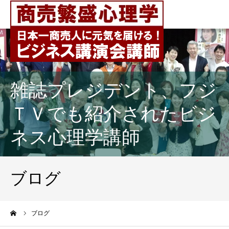
雑誌プレジデント、フジ
ＴＶでも紹介されたビジ
ネス心理学講師
ブログ
ーム
ブログ