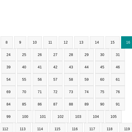
8
9
10
11
12
13
14
15
16
24
25
26
27
28
29
30
31
39
40
41
42
43
44
45
46
54
55
56
57
58
59
60
61
69
70
71
72
73
74
75
76
84
85
86
87
88
89
90
91
99
100
101
102
103
104
105
112
113
114
115
116
117
118
119