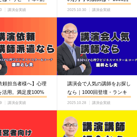
1000…
登壇とリピー…
0
講演会実績
2025.10.30
講演会実績
依頼担当者様へ】心理
講演会で人気の講師をお探し
を活用。満足度100%
なら｜1000回登壇・ランキ
す講師…
ング6位の酒井…
9
講演会実績
2025.10.28
講演会実績