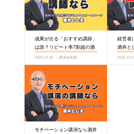
成果が出る「おすすめ講師」
経営者
は誰？リピート率7割超の酒
酒井と
井とし夫講演会講…
と実績
2025.10.28
講演会実績
2025.10.2
モチベーション講演なら酒井