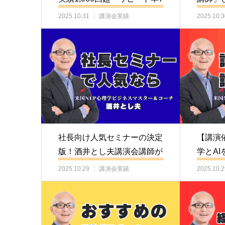
割を誇る酒…
超・登壇
2025.10.31
講演会実績
2025.10.3
社長向け人気セミナーの決定
【講演
版！酒井とし夫講演会講師が
学とAI
経営者に選ばれる…
を目指
2025.10.29
講演会実績
2025.10.2