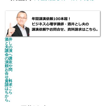
酒井
とし
夫の
講演
会へ
の講
演依
頼や
お問
合
せ、
資料
請求
はこ
ちら
か
ら。