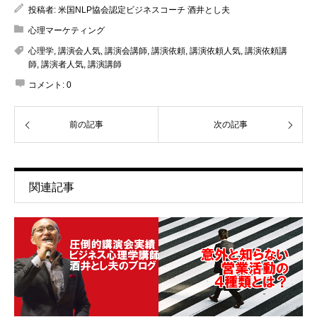
投稿者:
米国NLP協会認定ビジネスコーチ 酒井とし夫
心理マーケティング
心理学
,
講演会人気
,
講演会講師
,
講演依頼
,
講演依頼人気
,
講演依頼講
師
,
講演者人気
,
講演講師
コメント:
0
前の記事
次の記事
関連記事