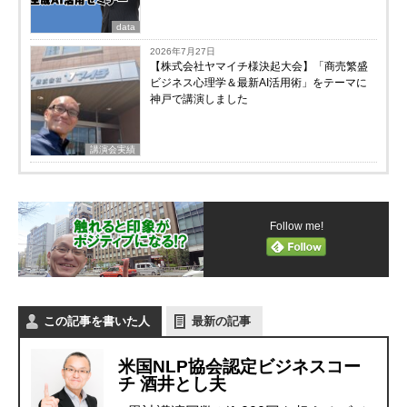
data
2026年7月27日
【株式会社ヤマイチ様決起大会】「商売繁盛
ビジネス心理学＆最新AI活用術」をテーマに
神戸で講演しました
講演会実績
Follow me!
この記事を書いた人
最新の記事
米国NLP協会認定ビジネスコー
チ 酒井とし夫