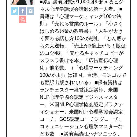
■累計講演回数が1,000回を超えるビジ
ネス心理学講演会講師の第一人者。 ■
書籍は「心理マーケティング100の法
則」「売れる営業のルール」「小さく
はじめる起業の教科書」「人生が大き
く変わる話し方100の法則」「どん底か
らの大逆転」「売上が3倍上がる！販促
のコツ48」「売れるキャッチコピーが
スラスラ書ける本」「広告宣伝心理
術」他多数。（「心理マーケティング
100の法則」は韓国、台湾、モンゴルで
も翻訳出版されている） ■保有資格は
ランチェスター経営認定講師、米国
NLP心理学協会認定ビジネスマスタ
ー、米国NLP心理学協会認定プラクテ
ィショナー、米国NLP心理学協会認定
コーチ、GCS認定コーチングコーチ、
コミュニケーション心理学マスターな
ど多数。 ■講演実績はパナソニック、