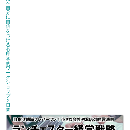
へ
自
分
に
自
信
を
つ
け
る
心
理
学
的
ワ
ー
ク
シ
ョ
ッ
プ
２
日
間