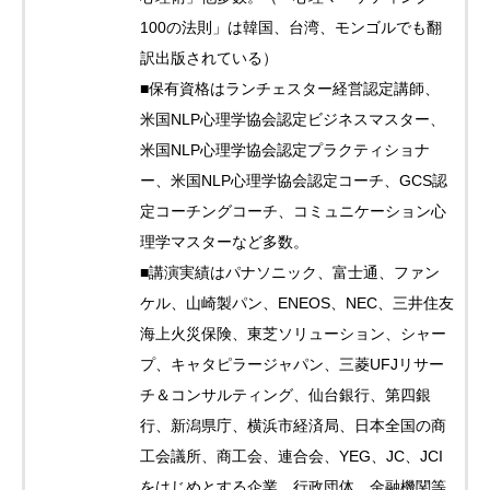
100の法則」は韓国、台湾、モンゴルでも翻
訳出版されている）
■保有資格はランチェスター経営認定講師、
米国NLP心理学協会認定ビジネスマスター、
米国NLP心理学協会認定プラクティショナ
ー、米国NLP心理学協会認定コーチ、GCS認
定コーチングコーチ、コミュニケーション心
理学マスターなど多数。
■講演実績はパナソニック、富士通、ファン
ケル、山崎製パン、ENEOS、NEC、三井住友
海上火災保険、東芝ソリューション、シャー
プ、キャタピラージャパン、三菱UFJリサー
チ＆コンサルティング、仙台銀行、第四銀
行、新潟県庁、横浜市経済局、日本全国の商
工会議所、商工会、連合会、YEG、JC、JCI
をはじめとする企業、行政団体、金融機関等