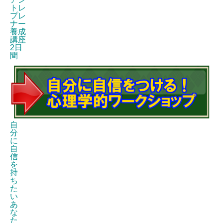
トレ
プレ
ナー
養成
講座
2日
間
自
分
に
自
信
を
持
ち
た
い
あ
な
た