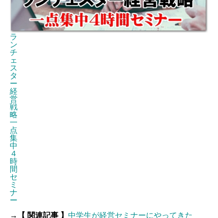
ラ
ン
チ
ェ
ス
タ
ー
経
営
戦
略
一
点
集
中
４
時
間
セ
ミ
ナ
ー
→【 関連記事 】
中学生が経営セミナーにやってきた