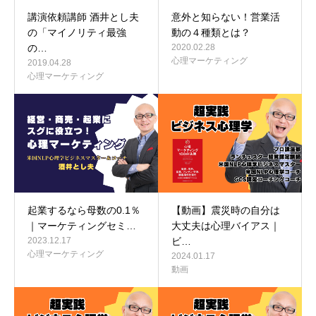
講演依頼講師 酒井とし夫
意外と知らない！営業活
の「マイノリティ最強
動の４種類とは？
の…
2020.02.28
心理マーケティング
2019.04.28
心理マーケティング
起業するなら母数の0.1％
【動画】震災時の自分は
｜マーケティングセミ…
大丈夫は心理バイアス｜
2023.12.17
ビ…
心理マーケティング
2024.01.17
動画