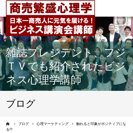
雑誌プレジデント、フジ
ＴＶでも紹介されたビジ
ネス心理学講師
ブログ
ーム
ブログ
心理マーケティング
触れると印象がポジティブにな
る!?