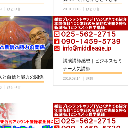
9
ひとり言
2019.08.18
ひとり言
講演講師感想｜ビジネスセミ
ナー人気講師
スと自信と能力の関係
2019.08.14
感想
6
ひとり言