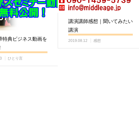
講演講師感想｜聞いてみたい
講演
華特典ビジネス動画を
2019.08.12
感想
！
3
ひとり言