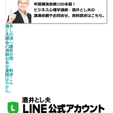
酒井
とし
夫の
講演
会へ
の講
演依
頼や
お問
合
せ、
資料
請求
はこ
ちら
か
ら。