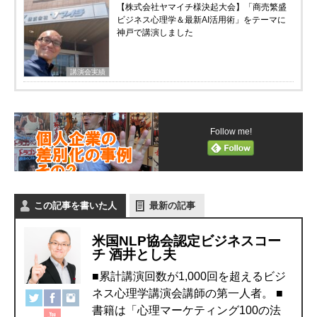
【株式会社ヤマイチ様決起大会】「商売繁盛
ビジネス心理学＆最新AI活用術」をテーマに
神戸で講演しました
講演会実績
Follow me!
この記事を書いた人
最新の記事
米国NLP協会認定ビジネスコー
チ 酒井とし夫
■累計講演回数が1,000回を超えるビジ
ネス心理学講演会講師の第一人者。 ■
書籍は「心理マーケティング100の法