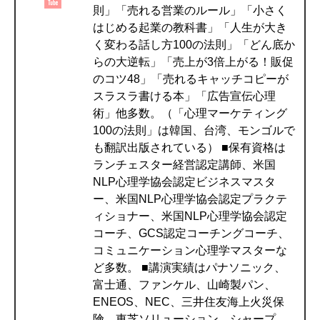
則」「売れる営業のルール」「小さく
はじめる起業の教科書」「人生が大き
く変わる話し方100の法則」「どん底か
らの大逆転」「売上が3倍上がる！販促
のコツ48」「売れるキャッチコピーが
スラスラ書ける本」「広告宣伝心理
術」他多数。（「心理マーケティング
100の法則」は韓国、台湾、モンゴルで
も翻訳出版されている） ■保有資格は
ランチェスター経営認定講師、米国
NLP心理学協会認定ビジネスマスタ
ー、米国NLP心理学協会認定プラクテ
ィショナー、米国NLP心理学協会認定
コーチ、GCS認定コーチングコーチ、
コミュニケーション心理学マスターな
ど多数。 ■講演実績はパナソニック、
富士通、ファンケル、山崎製パン、
ENEOS、NEC、三井住友海上火災保
険、東芝ソリューション、シャープ、