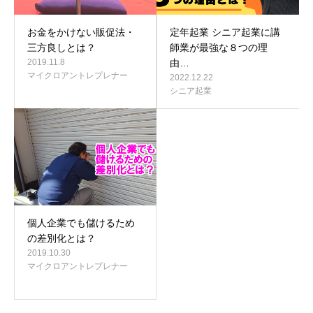
お金をかけない販促法・
定年起業 シニア起業に講
三方良しとは？
師業が最強な８つの理
2019.11.8
由…
マイクロアントレプレナー
2022.12.22
シニア起業
個人企業でも儲けるため
の差別化とは？
2019.10.30
マイクロアントレプレナー