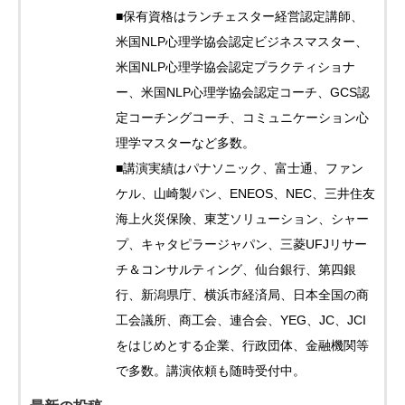
■保有資格はランチェスター経営認定講師、
米国NLP心理学協会認定ビジネスマスター、
米国NLP心理学協会認定プラクティショナ
ー、米国NLP心理学協会認定コーチ、GCS認
定コーチングコーチ、コミュニケーション心
理学マスターなど多数。
■講演実績はパナソニック、富士通、ファン
ケル、山崎製パン、ENEOS、NEC、三井住友
海上火災保険、東芝ソリューション、シャー
プ、キャタピラージャパン、三菱UFJリサー
チ＆コンサルティング、仙台銀行、第四銀
行、新潟県庁、横浜市経済局、日本全国の商
工会議所、商工会、連合会、YEG、JC、JCI
をはじめとする企業、行政団体、金融機関等
で多数。講演依頼も随時受付中。