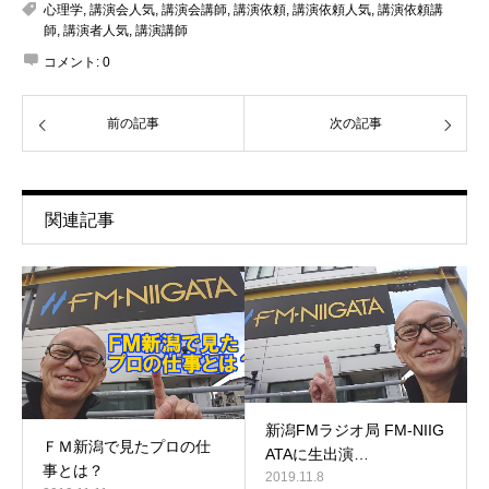
心理学
,
講演会人気
,
講演会講師
,
講演依頼
,
講演依頼人気
,
講演依頼講
師
,
講演者人気
,
講演講師
コメント:
0
前の記事
次の記事
関連記事
新潟FMラジオ局 FM-NIIG
ＦＭ新潟で見たプロの仕
ATAに生出演…
事とは？
2019.11.8