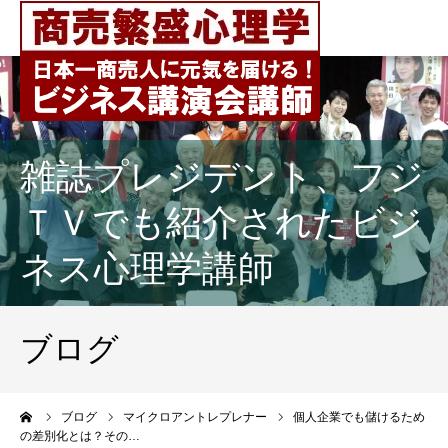
雑誌プレジデント、フジ
ＴＶでも紹介されたビジ
ネス心理学講師
ブログ
ーム
ブログ
マイクロアントレプレナー
個人企業でも儲けるため
の差別化とは？その…