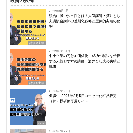
最新の投稿
2026年8月3日
競合に勝つ独自性とは？人気講師・酒井とし
夫講演会講師の差別化戦略と圧倒的実績の秘
密
講演会実績
2026年7月31日
中小企業の高付加価値化！成功の秘訣を伝授
する人気おすすめ講師・酒井とし夫の実績と
戦略
講演会実績
2026年7月29日
保護中: 2026年8月5日コーセー化粧品販売
（株）様研修専用サイト
data
2026年7月27日