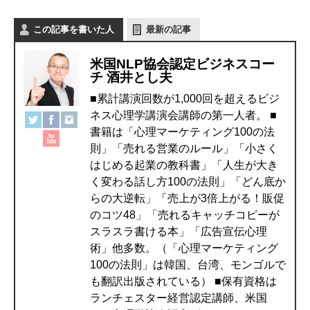
この記事を書いた人
最新の記事
米国NLP協会認定ビジネスコー
チ 酒井とし夫
■累計講演回数が1,000回を超えるビジ
ネス心理学講演会講師の第一人者。 ■
書籍は「心理マーケティング100の法
則」「売れる営業のルール」「小さく
はじめる起業の教科書」「人生が大き
く変わる話し方100の法則」「どん底か
らの大逆転」「売上が3倍上がる！販促
のコツ48」「売れるキャッチコピーが
スラスラ書ける本」「広告宣伝心理
術」他多数。（「心理マーケティング
100の法則」は韓国、台湾、モンゴルで
も翻訳出版されている） ■保有資格は
ランチェスター経営認定講師、米国