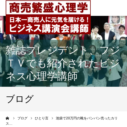
雑誌プレジデント、フジ
ＴＶでも紹介されたビジ
ネス心理学講師
ブログ
ーム
ブログ
ひとり言
池袋で20万円の靴をバンバン売ったカリ
ス…