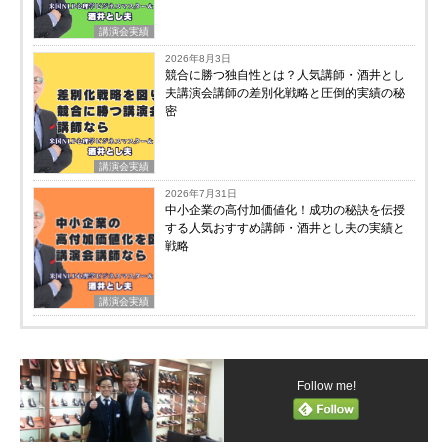
講演会実績
2026年8月3日
競合に勝つ独自性とは？人気講師・酒井とし
夫講演会講師の差別化戦略と圧倒的実績の秘
密
講演会実績
2026年7月31日
中小企業の高付加価値化！成功の秘訣を伝授
する人気おすすめ講師・酒井とし夫の実績と
戦略
講演会実績
Follow me!