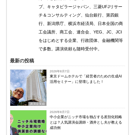
プ、キャタピラージャパン、三菱UFJリサー
チ＆コンサルティング、仙台銀行、第四銀
行、新潟県庁、横浜市経済局、日本全国の商
工会議所、商工会、連合会、YEG、JC、JCI
をはじめとする企業、行政団体、金融機関等
で多数。講演依頼も随時受付中。
最新の投稿
2026年8月7日
東京ドームホテルで「経営者のための生成AI
活用セミナー」に登壇しました！
講演会実績
2026年8月7日
中小企業がニッチ市場を独占する差別化戦略
とは？人気講演会講師・酒井とし夫が教える
成功例