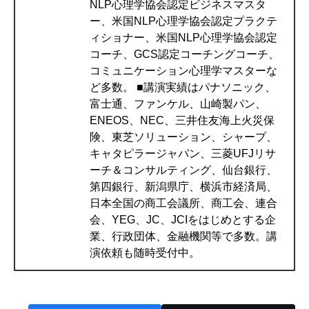
NLP心理学協会認定ビジネスマスタ
ー、米国NLP心理学協会認定プラクテ
ィショナー、米国NLP心理学協会認定
コーチ、GCS認定コーチングコーチ、
コミュニケーション心理学マスターな
ど多数。 ■講演実績はパナソニック、
富士通、ファンケル、山崎製パン、
ENEOS、NEC、三井住友海上火災保
険、東芝ソリューション、シャープ、
キャタピラージャパン、三菱UFJリサ
ーチ＆コンサルティング、仙台銀行、
第四銀行、新潟県庁、横浜市経済局、
日本全国の商工会議所、商工会、連合
会、YEG、JC、JCIをはじめとする企
業、行政団体、金融機関等で多数。講
演依頼も随時受付中。