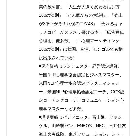
業の教科書」「人生が大きく変わる話し方
100の法則」「どん底からの大逆転」「売上
が3倍上がる！販促のコツ48」「売れるキャ
ッチコピーがスラスラ書ける本」「広告宣伝
心理術」他多数。（「心理マーケティング
100の法則」は韓国、台湾、モンゴルでも翻
訳出版されている）
■保有資格はランチェスター経営認定講師、
米国NLP心理学協会認定ビジネスマスター、
米国NLP心理学協会認定プラクティショナ
ー、米国NLP心理学協会認定コーチ、GCS認
定コーチングコーチ、コミュニケーション心
理学マスターなど多数。
■講演実績はパナソニック、富士通、ファン
ケル、山崎製パン、ENEOS、NEC、三井住友
海上火災保険、東芝ソリューション、シャー