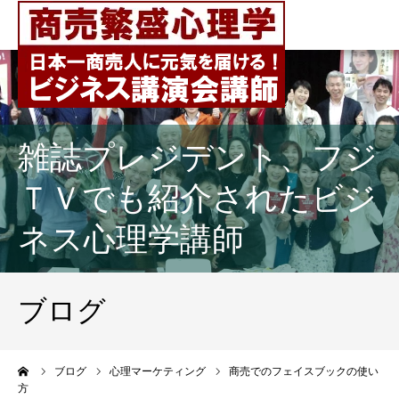
雑誌プレジデント、フジ
ＴＶでも紹介されたビジ
ネス心理学講師
ブログ
ーム
ブログ
心理マーケティング
商売でのフェイスブックの使い
方