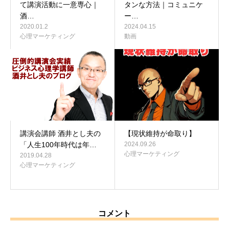
て講演活動に一意専心｜
タンな方法｜コミュニケ
酒…
ー…
2020.01.2
2024.04.15
心理マーケティング
動画
講演会講師 酒井とし夫の
【現状維持が命取り】
「人生100年時代は年…
2024.09.26
心理マーケティング
2019.04.28
心理マーケティング
コメント