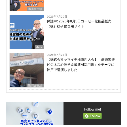
講演会実績
2026年7月29日
保護中: 2026年8月5日コーセー化粧品販売
（株）様研修専用サイト
data
2026年7月27日
【株式会社ヤマイチ様決起大会】「商売繁盛
ビジネス心理学＆最新AI活用術」をテーマに
神戸で講演しました
講演会実績
Follow me!