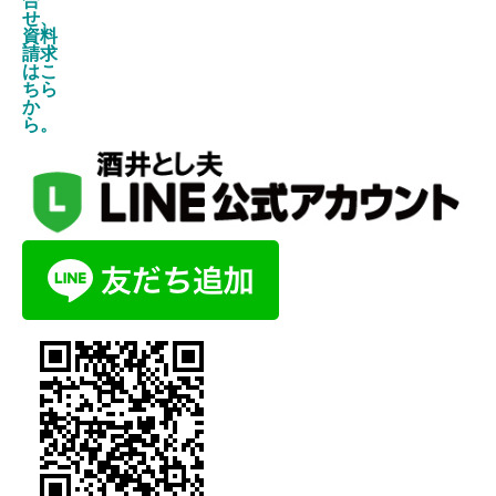
合
せ、
資料
請求
はこ
ちら
か
ら。