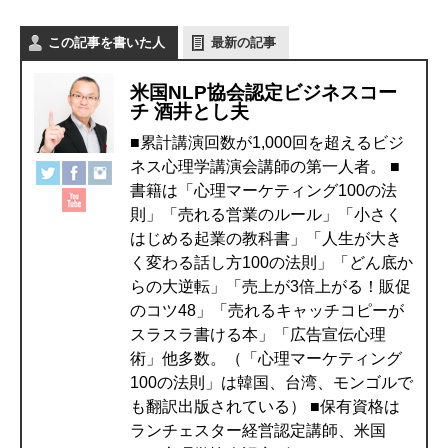
この記事を書いた人
最新の記事
米国NLP協会認定ビジネスコー
チ 酒井とし夫
■累計講演回数が1,000回を超えるビジ
ネス心理学講演会講師の第一人者。 ■
書籍は「心理マーケティング100の法
則」「売れる営業のルール」「小さく
はじめる起業の教科書」「人生が大き
く変わる話し方100の法則」「どん底か
らの大逆転」「売上が3倍上がる！販促
のコツ48」「売れるキャッチコピーが
スラスラ書ける本」「広告宣伝心理
術」他多数。（「心理マーケティング
100の法則」は韓国、台湾、モンゴルで
も翻訳出版されている） ■保有資格は
ランチェスター経営認定講師、米国