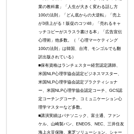
業の教科書」「人生が大きく変わる話し方
100の法則」「どん底からの大逆転」「売上
が3倍上がる！販促のコツ48」「売れるキャ
ッチコピーがスラスラ書ける本」「広告宣伝
心理術」他多数。（「心理マーケティング
100の法則」は韓国、台湾、モンゴルでも翻
訳出版されている）
■保有資格はランチェスター経営認定講師、
米国NLP心理学協会認定ビジネスマスター、
米国NLP心理学協会認定プラクティショナ
ー、米国NLP心理学協会認定コーチ、GCS認
定コーチングコーチ、コミュニケーション心
理学マスターなど多数。
■講演実績はパナソニック、富士通、ファン
ケル、山崎製パン、ENEOS、NEC、三井住友
海上火災保険、東芝ソリューション、シャー