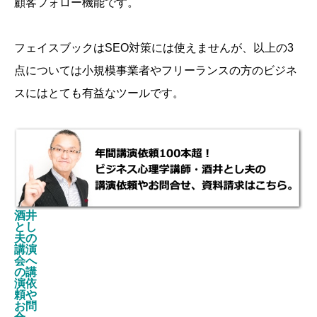
顧客フォロー機能です。
フェイスブックはSEO対策には使えませんが、以上の3
点については小規模事業者やフリーランスの方のビジネ
スにはとても有益なツールです。
酒井
とし
夫の
講演
会へ
の講
演依
頼や
お問