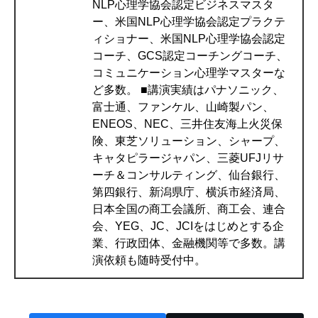
NLP心理学協会認定ビジネスマスタ
ー、米国NLP心理学協会認定プラクテ
ィショナー、米国NLP心理学協会認定
コーチ、GCS認定コーチングコーチ、
コミュニケーション心理学マスターな
ど多数。 ■講演実績はパナソニック、
富士通、ファンケル、山崎製パン、
ENEOS、NEC、三井住友海上火災保
険、東芝ソリューション、シャープ、
キャタピラージャパン、三菱UFJリサ
ーチ＆コンサルティング、仙台銀行、
第四銀行、新潟県庁、横浜市経済局、
日本全国の商工会議所、商工会、連合
会、YEG、JC、JCIをはじめとする企
業、行政団体、金融機関等で多数。講
演依頼も随時受付中。