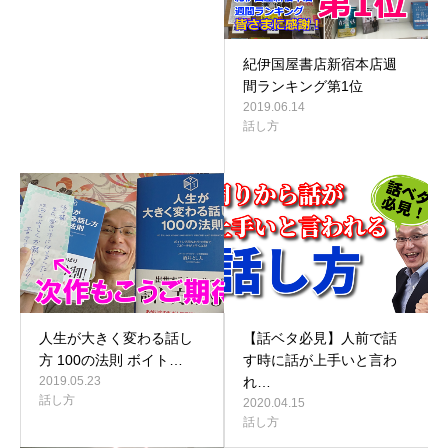
紀伊国屋書店新宿本店週
間ランキング第1位
2019.06.14
話し方
人生が大きく変わる話し
【話ベタ必見】人前で話
方 100の法則 ボイト…
す時に話が上手いと言わ
2019.05.23
れ…
話し方
2020.04.15
話し方