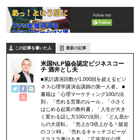
Follow me!
この記事を書いた人
最新の記事
米国NLP協会認定ビジネスコー
チ 酒井とし夫
■累計講演回数が1,000回を超えるビジ
ネス心理学講演会講師の第一人者。 ■
書籍は「心理マーケティング100の法
則」「売れる営業のルール」「小さく
はじめる起業の教科書」「人生が大き
く変わる話し方100の法則」「どん底か
らの大逆転」「売上が3倍上がる！販促
のコツ48」「売れるキャッチコピーが
スラスラ書ける本」「広告宣伝心理