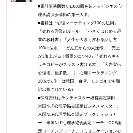
■累計講演回数が1,000回を超えるビジネス心
理学講演会講師の第一人者。
■書籍は「心理マーケティング100の法則」
「売れる営業のルール」「小さくはじめる起
業の教科書」「人生が大きく変わる話し方
100の法則」「どん底からの大逆転」「売上
が3倍上がる！販促のコツ48」「売れるキャ
ッチコピーがスラスラ書ける本」「広告宣伝
心理術」他多数。（「心理マーケティング
100の法則」は韓国、台湾、モンゴルでも翻
訳出版されている）
■保有資格はランチェスター経営認定講師、
米国NLP心理学協会認定ビジネスマスター、
米国NLP心理学協会認定プラクティショナ
ー、米国NLP心理学協会認定コーチ、GCS認
定コーチングコーチ、コミュニケーション心