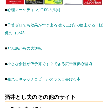
■
心理マーケティング100の法則
■
予算ゼロでも効果がすぐ出る 売り上げが3倍上がる！販
促のコツ48
■
どん底からの大逆転
■
小さな会社が低予算ですぐできる広告宣伝心理術
■
売れるキャッチコピーがスラスラ書ける本
酒井とし夫のその他のサイト