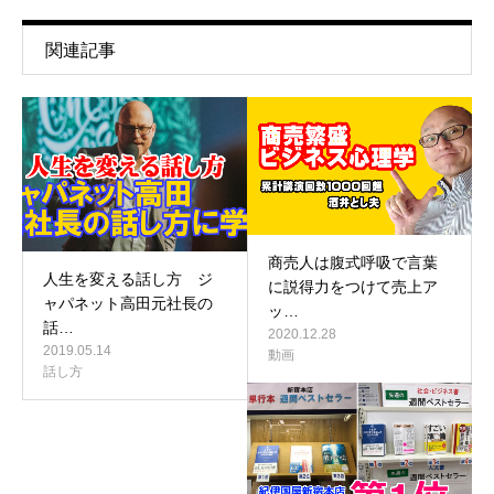
関連記事
商売人は腹式呼吸で言葉
人生を変える話し方 ジ
に説得力をつけて売上ア
ャパネット高田元社長の
ッ…
話…
2020.12.28
2019.05.14
動画
話し方