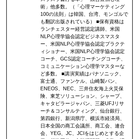
術」他多数。（「心理マーケティング
100の法則」は韓国、台湾、モンゴルで
も翻訳出版されている） ■保有資格は
ランチェスター経営認定講師、米国
NLP心理学協会認定ビジネスマスタ
ー、米国NLP心理学協会認定プラクテ
ィショナー、米国NLP心理学協会認定
コーチ、GCS認定コーチングコーチ、
コミュニケーション心理学マスターな
ど多数。 ■講演実績はパナソニック、
富士通、ファンケル、山崎製パン、
ENEOS、NEC、三井住友海上火災保
険、東芝ソリューション、シャープ、
キャタピラージャパン、三菱UFJリサ
ーチ＆コンサルティング、仙台銀行、
第四銀行、新潟県庁、横浜市経済局、
日本全国の商工会議所、商工会、連合
会、YEG、JC、JCIをはじめとする企