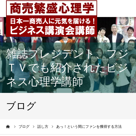
雑誌プレジデント、フジ
ＴＶでも紹介されたビジ
ネス心理学講師
ブログ
ーム
ブログ
話し方
あっ！という間にファンを獲得する方法