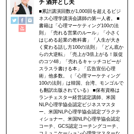
チ 酒井とし夫
■累計講演回数が1,000回を超えるビジ
ネス心理学講演会講師の第一人者。 ■
書籍は「心理マーケティング100の法
則」「売れる営業のルール」「小さく
はじめる起業の教科書」「人生が大き
く変わる話し方100の法則」「どん底か
らの大逆転」「売上が3倍上がる！販促
のコツ48」「売れるキャッチコピーが
スラスラ書ける本」「広告宣伝心理
術」他多数。（「心理マーケティング
100の法則」は韓国、台湾、モンゴルで
も翻訳出版されている） ■保有資格は
ランチェスター経営認定講師、米国
NLP心理学協会認定ビジネスマスタ
ー、米国NLP心理学協会認定プラクテ
ィショナー、米国NLP心理学協会認定
コーチ、GCS認定コーチングコーチ、
コミュニケーション心理学マスターな