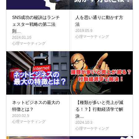
SNS成功の秘訣はランチ
人を思い通りに動かす方
ェスター戦略の第二法
法
則…
2019.05.9
心理マーケティング
2024.01.10
心理マーケティング
ネットビジネスの最大の
【種類が多いと売上が減
特徴とは？
る！？】行動経済学で解
2020.02.5
決…
心理マーケティング
2024.10.3
心理マーケティング