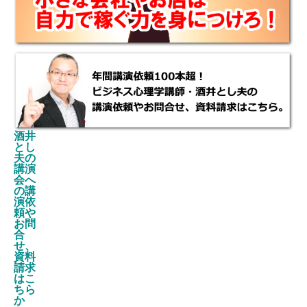
酒井
とし
夫の
講演
会へ
の講
演依
頼や
お問
合
せ、
資料
請求
はこ
ちら
か