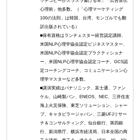
ッチコピーがスラスラ書ける本」「広告宣伝
心理術」他多数。（「心理マーケティング
100の法則」は韓国、台湾、モンゴルでも翻
訳出版されている）
■保有資格はランチェスター経営認定講師、
米国NLP心理学協会認定ビジネスマスター、
米国NLP心理学協会認定プラクティショナ
ー、米国NLP心理学協会認定コーチ、GCS認
定コーチングコーチ、コミュニケーション心
理学マスターなど多数。
■講演実績はパナソニック、富士通、ファン
ケル、山崎製パン、ENEOS、NEC、三井住友
海上火災保険、東芝ソリューション、シャー
プ、キャタピラージャパン、三菱UFJリサー
チ＆コンサルティング、仙台銀行、第四銀
行、新潟県庁、横浜市経済局、日本全国の商