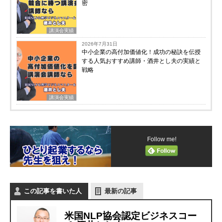
密
講演会実績
2026年7月31日
中小企業の高付加価値化！成功の秘訣を伝授
する人気おすすめ講師・酒井とし夫の実績と
戦略
講演会実績
Follow me!
この記事を書いた人
最新の記事
米国NLP協会認定ビジネスコー