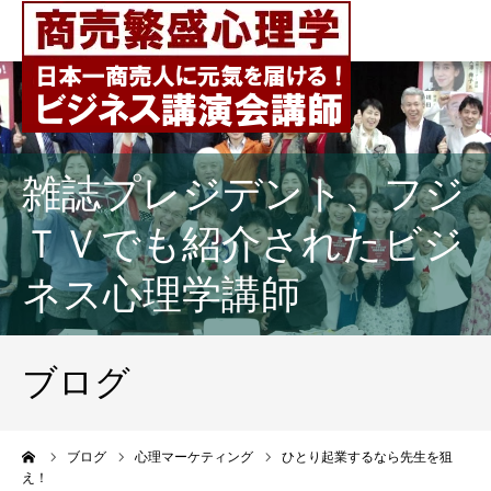
雑誌プレジデント、フジ
ＴＶでも紹介されたビジ
ネス心理学講師
ブログ
ーム
ブログ
心理マーケティング
ひとり起業するなら先生を狙
え！