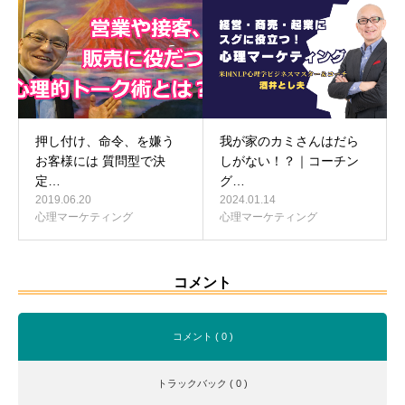
押し付け、命令、を嫌う
我が家のカミさんはだら
お客様には 質問型で決
しがない！？｜コーチン
定…
グ…
2019.06.20
2024.01.14
心理マーケティング
心理マーケティング
コメント
コメント ( 0 )
トラックバック ( 0 )