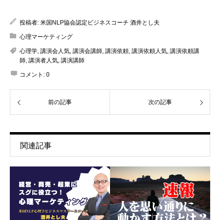
投稿者:
米国NLP協会認定ビジネスコーチ 酒井とし夫
心理マーケティング
心理学
,
講演会人気
,
講演会講師
,
講演依頼
,
講演依頼人気
,
講演依頼講
師
,
講演者人気
,
講演講師
コメント:
0
前の記事
次の記事
関連記事