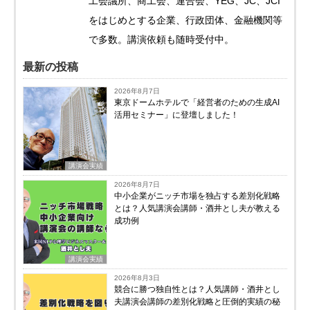
工会議所、商工会、連合会、YEG、JC、JCI
をはじめとする企業、行政団体、金融機関等
で多数。講演依頼も随時受付中。
最新の投稿
2026年8月7日
東京ドームホテルで「経営者のための生成AI
活用セミナー」に登壇しました！
講演会実績
2026年8月7日
中小企業がニッチ市場を独占する差別化戦略
とは？人気講演会講師・酒井とし夫が教える
成功例
講演会実績
2026年8月3日
競合に勝つ独自性とは？人気講師・酒井とし
夫講演会講師の差別化戦略と圧倒的実績の秘