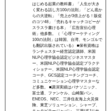
はじめる起業の教科書」「人生が大き
く変わる話し方100の法則」「どん底か
らの大逆転」「売上が3倍上がる！販促
のコツ48」「売れるキャッチコピーが
スラスラ書ける本」「広告宣伝心理
術」他多数。（「心理マーケティング
100の法則」は韓国、台湾、モンゴルで
も翻訳出版されている） ■保有資格は
ランチェスター経営認定講師、米国
NLP心理学協会認定ビジネスマスタ
ー、米国NLP心理学協会認定プラクテ
ィショナー、米国NLP心理学協会認定
コーチ、GCS認定コーチングコーチ、
コミュニケーション心理学マスターな
ど多数。 ■講演実績はパナソニック、
富士通、ファンケル、山崎製パン、
ENEOS、NEC、三井住友海上火災保
険、東芝ソリューション、シャープ、
キャタピラージャパン、三菱UFJリサ