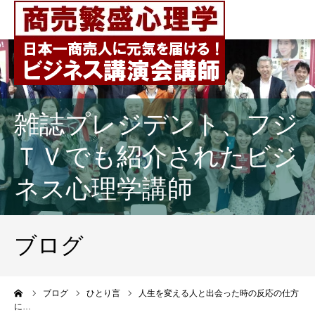
雑誌プレジデント、フジ
ＴＶでも紹介されたビジ
ネス心理学講師
ブログ
ーム
ブログ
ひとり言
人生を変える人と出会った時の反応の仕方
に…