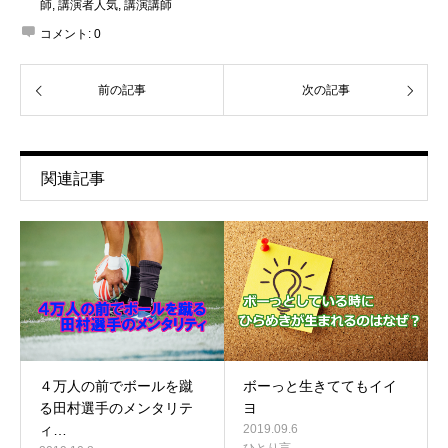
師
,
講演者人気
,
講演講師
コメント:
0
前の記事
次の記事
関連記事
４万人の前でボールを蹴
ボーっと生きててもイイ
る田村選手のメンタリテ
ヨ
ィ…
2019.09.6
ひとり言