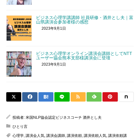
ビジネス心理学講講師 社員研修・酒井とし夫｜富
山県講演会参加者様の感想
2023年9月1日
ビジネス心理学オンライン講演会講師としてNTT
ユーザー協会熊本支部様講演会に登壇
2023年9月1日
投稿者:
米国NLP協会認定ビジネスコーチ 酒井とし夫
ひとり言
心理学
,
講演会人気
,
講演会講師
,
講演依頼
,
講演依頼人気
,
講演依頼講