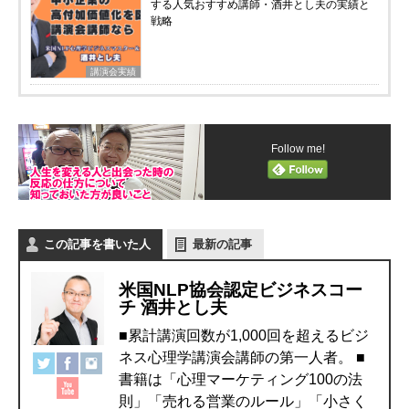
する人気おすすめ講師・酒井とし夫の実績と
戦略
講演会実績
Follow me!
この記事を書いた人
最新の記事
米国NLP協会認定ビジネスコー
チ 酒井とし夫
■累計講演回数が1,000回を超えるビジ
ネス心理学講演会講師の第一人者。 ■
書籍は「心理マーケティング100の法
則」「売れる営業のルール」「小さく