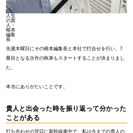
人生
の貴
人・
根本
編集
長
先週木曜日にその根本編集長と本社で打合せを行い、7
冊目となる次作の執筆もスタートすることが決まりまし
た。
本当にありがたいことです。
貴人と出会った時を振り返って分かった
ことがある
打ち合わせの翌日に新幹線車中で、私は今までの貴人の